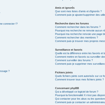
Amis et ignorés
Que sont mes listes d’amis et d’ignorés ?
?
Comment puis-je ajouter/supprimer des utilis
Recherche dans les forums
e connecter !?
Comment rechercher dans les forums ?
Pourquoi ma recherche ne renvoie aucun ré
Pourquoi ma recherche renvoie une page bl
Comment rechercher des membres ?
Comment puis-je trouver mes propres mess
Surveillance et favoris
Quelle est la différence entre les favoris et l
Comment mettre en favoris ou surveiller des
Comment surveiller des forums ?
Comment puis-je supprimer mes surveillanc
message ?
Fichiers joints
Quels fichiers joints sont autorisés sur ce f
Comment trouver tous mes fichiers joints ?
Concernant phpBB
Qui a développé ce logiciel de forum ?
Pourquoi la fonctionnalité X n’est pas dispon
Qui contacter pour les abus ou les questio
Comment puis-je contacter un administrateu