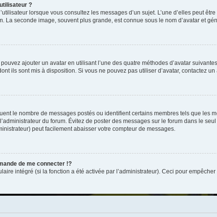
tilisateur ?
utilisateur lorsque vous consultez les messages d’un sujet. L’une d’elles peut êtr
rum. La seconde image, souvent plus grande, est connue sous le nom d’avatar et 
s pouvez ajouter un avatar en utilisant l’une des quatre méthodes d’avatar suivantes 
ont ils sont mis à disposition. Si vous ne pouvez pas utiliser d’avatar, contactez un
iquent le nombre de messages postés ou identifient certains membres tels que les 
ar l’administrateur du forum. Évitez de poster des messages sur le forum dans le seu
ministrateur) peut facilement abaisser votre compteur de messages.
mande de me connecter !?
re intégré (si la fonction a été activée par l’administrateur). Ceci pour empêcher l’u