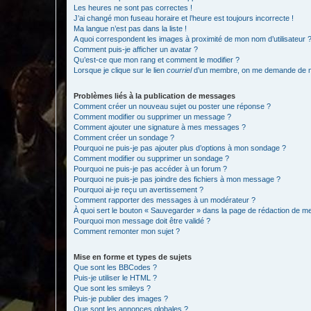
Les heures ne sont pas correctes !
J’ai changé mon fuseau horaire et l’heure est toujours incorrecte !
Ma langue n’est pas dans la liste !
A quoi correspondent les images à proximité de mon nom d’utilisateur 
Comment puis-je afficher un avatar ?
Qu’est-ce que mon rang et comment le modifier ?
Lorsque je clique sur le lien
courriel
d’un membre, on me demande de m
Problèmes liés à la publication de messages
Comment créer un nouveau sujet ou poster une réponse ?
Comment modifier ou supprimer un message ?
Comment ajouter une signature à mes messages ?
Comment créer un sondage ?
Pourquoi ne puis-je pas ajouter plus d’options à mon sondage ?
Comment modifier ou supprimer un sondage ?
Pourquoi ne puis-je pas accéder à un forum ?
Pourquoi ne puis-je pas joindre des fichiers à mon message ?
Pourquoi ai-je reçu un avertissement ?
Comment rapporter des messages à un modérateur ?
À quoi sert le bouton « Sauvegarder » dans la page de rédaction de 
Pourquoi mon message doit être validé ?
Comment remonter mon sujet ?
Mise en forme et types de sujets
Que sont les BBCodes ?
Puis-je utiliser le HTML ?
Que sont les smileys ?
Puis-je publier des images ?
Que sont les annonces globales ?