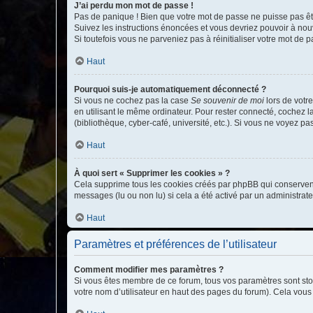
J’ai perdu mon mot de passe !
Pas de panique ! Bien que votre mot de passe ne puisse pas être
Suivez les instructions énoncées et vous devriez pouvoir à no
Si toutefois vous ne parveniez pas à réinitialiser votre mot de 
Haut
Pourquoi suis-je automatiquement déconnecté ?
Si vous ne cochez pas la case
Se souvenir de moi
lors de votr
en utilisant le même ordinateur. Pour rester connecté, cochez 
(bibliothèque, cyber-café, université, etc.). Si vous ne voyez pa
Haut
À quoi sert « Supprimer les cookies » ?
Cela supprime tous les cookies créés par phpBB qui conservent v
messages (lu ou non lu) si cela a été activé par un administra
Haut
Paramètres et préférences de l’utilisateur
Comment modifier mes paramètres ?
Si vous êtes membre de ce forum, tous vos paramètres sont st
votre nom d’utilisateur en haut des pages du forum). Cela vous