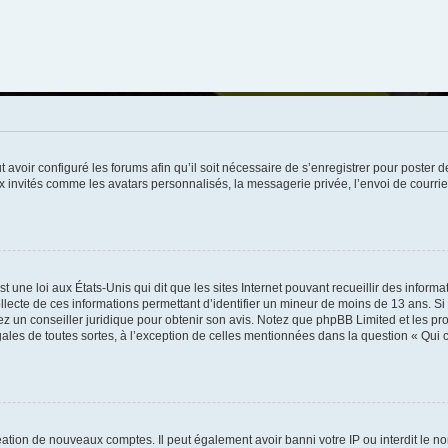
t avoir configuré les forums afin qu’il soit nécessaire de s’enregistrer pour poster
x invités comme les avatars personnalisés, la messagerie privée, l’envoi de courri
t une loi aux États-Unis qui dit que les sites Internet pouvant recueillir des infor
ollecte de ces informations permettant d’identifier un mineur de moins de 13 ans. S
tez un conseiller juridique pour obtenir son avis. Notez que phpBB Limited et les pr
gales de toutes sortes, à l’exception de celles mentionnées dans la question « Qui
réation de nouveaux comptes. Il peut également avoir banni votre IP ou interdit le no