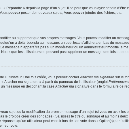
 « Répondre » depuis la page d’un sujet. Il se peut que vous ayez besoin d’être e
: Vous
pouvez
poster de nouveaux sujets, Vous
pouvez
joindre des fichiers, etc.
modifier ou supprimer que vos propres messages. Vous pouvez modifier un message
lqu’un a déjà répondu au message, un petit texte s’affichera en bas du message ind
n. Ce message n’apparaîtra pas si un modérateur ou un administrateur modifie le mes
ive. Notez que les utilisateurs ne peuvent pas supprimer un message une fois que qu
e l’utilisateur. Une fois créée, vous pouvez cocher
Attacher ma signature
sur le fo
 « Attacher ma signature » à partir du panneau de l’utilisateur (onglet
Préférences 
 à un message en décochant la case
Attacher ma signature
dans le formulaire de ré
ouveau sujet ou la modification du premier message d’un sujet (si vous en avez les p
 le droit de créer des sondages). Saisissez le titre du sondage et au moins deux o
onses qu’un utilisateur peut choisir lors de son vote dans « Option(s) par l’utilis
er leur vote.