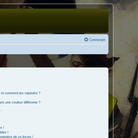
Connexion
s et comment les rejoindre ?
s une couleur différente ?
?
s !
bles !
n membre de ce forum !