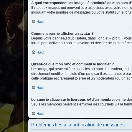
A quoi correspondent les images à proximité de mon nom d’u
Il y a deux images qui peuvent être associées avec votre nom d’
indiquant votre nombre de messages ou votre statut sur le fo
Haut
Comment puis-je afficher un avatar ?
Depuis votre panneau d’utilisateur, dans l’onglet « profil » vou
forum peut activer ou non les avatars et décider de la manière d
Haut
Qu’est-ce que mon rang et comment le modifier ?
Les rangs, qui peuvent être associés au nom d’utilisateur, ind
directement modifier l’intitulé d’un rang car il est paramétré p
cette pratique est rarement tolérée et un modérateur (ou un ad
Haut
Lorsque je clique sur le lien
courriel
d’un membre, on me de
Seuls les membres peuvent s’envoyer des courriels via le formulai
Haut
Problèmes liés à la publication de messages