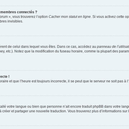
s membres connectés ?
forum », vous trouverez l’option
Cacher mon statut en ligne
. Si vous activez cette o
es invisibles.
ifférent de celui dans lequel vous êtes. Dans ce cas, accédez au
panneau de l’utilisa
ney, etc.). Notez que la modification du fuseau horaire, comme la plupart des para
ecte !
aire et que l’heure est toujours incorrecte, il se peut que le serveur ne soit pas à
installé votre langue ou bien que personne n’ait encore traduit phpBB dans votre l
s à créer et partager une nouvelle traduction. Vous trouverez plus d’informations sur l