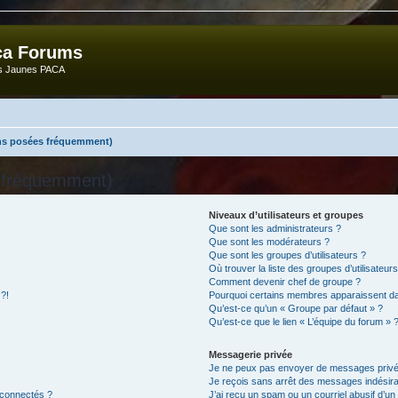
ca Forums
ts Jaunes PACA
ons posées fréquemment)
s fréquemment)
Niveaux d’utilisateurs et groupes
Que sont les administrateurs ?
Que sont les modérateurs ?
Que sont les groupes d’utilisateurs ?
Où trouver la liste des groupes d’utilisateur
Comment devenir chef de groupe ?
 ?!
Pourquoi certains membres apparaissent dan
Qu’est-ce qu’un « Groupe par défaut » ?
Qu’est-ce que le lien « L’équipe du forum » 
Messagerie privée
Je ne peux pas envoyer de messages privé
Je reçois sans arrêt des messages indésira
 connectés ?
J’ai reçu un spam ou un courriel abusif d’u