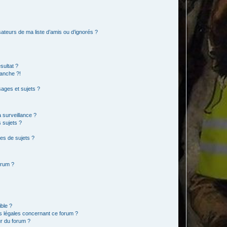
ateurs de ma liste d’amis ou d’ignorés ?
sultat ?
anche ?!
ages et sujets ?
a surveillance ?
 sujets ?
es de sujets ?
orum ?
ible ?
ns légales concernant ce forum ?
r du forum ?