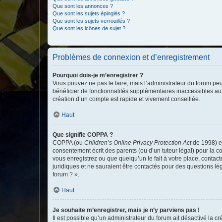
Que sont les annonces ?
Que sont les sujets épinglés ?
Que sont les sujets verrouillés ?
Que sont les icônes de sujet ?
Problèmes de connexion et d’enregistrement
Pourquoi dois-je m’enregistrer ?
Vous pouvez ne pas le faire, mais l’administrateur du forum peu
bénéficier de fonctionnalités supplémentaires inaccessibles au
création d’un compte est rapide et vivement conseillée.
Haut
Que signifie COPPA ?
COPPA (ou
Children’s Online Privacy Protection Act
de 1998) es
consentement écrit des parents (ou d’un tuteur légal) pour la c
vous enregistrez ou que quelqu’un le fait à votre place, contac
juridiques et ne sauraient être contactés pour des questions lé
forum ? ».
Haut
Je souhaite m’enregistrer, mais je n’y parviens pas !
Il est possible qu’un administrateur du forum ait désactivé la c