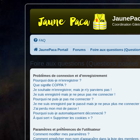
JaunePa
Coordination Gile
FAQ
JaunePaca Portail
Forums
Foire aux questions (Questi
Foire aux questions (Questions posée
Problèmes de connexion et d’enregistrement
Pourquoi dois-je m’enregistrer ?
Que signifie COPPA ?
Je souhaite m’enregistrer, mais je n’y parviens pas !
Je suis enregistré mais je ne peux pas me connecter !
Pourquoi ne puis-je pas me connecter ?
Je me suis enregistré par le passé mais je ne peux plus me connecter
J’ai perdu mon mot de passe !
Pourquoi suis-je automatiquement déconnecté ?
À quoi sert « Supprimer les cookies » ?
Paramètres et préférences de l’utilisateur
Comment modifier mes paramètres ?
Comment empêcher mon nom d’apparaître dans la liste des membres