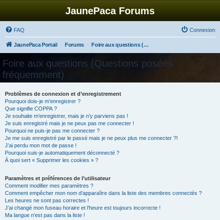
JaunePaca Forums
FAQ
Connexion
JaunePaca Portail
Forums
Foire aux questions (Questions posées fréquemment)
Foire aux questions (Questions posées
fréquemment)
Problèmes de connexion et d’enregistrement
Pourquoi dois-je m’enregistrer ?
Que signifie COPPA ?
Je souhaite m’enregistrer, mais je n’y parviens pas !
Je suis enregistré mais je ne peux pas me connecter !
Pourquoi ne puis-je pas me connecter ?
Je me suis enregistré par le passé mais je ne peux plus me connecter ?!
J’ai perdu mon mot de passe !
Pourquoi suis-je automatiquement déconnecté ?
À quoi sert « Supprimer les cookies » ?
Paramètres et préférences de l’utilisateur
Comment modifier mes paramètres ?
Comment empêcher mon nom d’apparaître dans la liste des membres connectés ?
Les heures ne sont pas correctes !
J’ai changé mon fuseau horaire et l’heure est toujours incorrecte !
Ma langue n’est pas dans la liste !