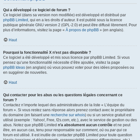
Qui a développé ce logiciel de forum ?
Ce logiciel (dans sa version non modifiée) est développé et distribué par
phpBB Limited
, qui en a les droits d’auteur. Il est publié sous la licence
publique générale GNU version 2 (GPL-2.0) et peut être diffusé librement. Pour
plus d’informations, visitez la page «
À propos de phpBB
» (en anglais).
Haut
Pourquoi la fonctionnalité X n’est pas disponible ?
Ce logiciel a été développé et mis sous licence par phpBB Limited. Si vous
pensez qu’une fonctionnalité nécessite d’être ajoutée, visitez la page
phpBB Ideas
(en anglais) où vous pouvez voter pour des idées proposées ou
en suggérer de nouvelles.
Haut
Qui contacter pour les abus ou les questions légales concernant ce
forum ?
Contactez n’importe lequel des administrateurs de la liste « L’équipe du
forum ». Si vous restez sans réponse alors prenez contact avec le propriétaire
du domaine (en faisant une
recherche sur whois
) ou si un service gratuit est
utilisé (exemple : Yahoo!, Free, f2s.com, etc.), avec le service de gestion ou des
abus. Notez que phpBB Limited
n’a absolument aucun contrôle
et ne peut
être, en aucun cas, tenu pour responsable sur
comment
,
où
ou
par qui
ce
forum est utilisé. Il est inutile de contacter phpBB Limited pour toute question