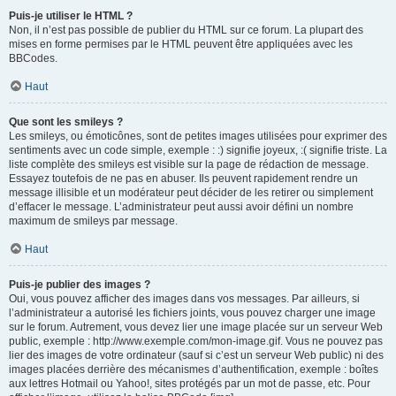
Puis-je utiliser le HTML ?
Non, il n’est pas possible de publier du HTML sur ce forum. La plupart des
mises en forme permises par le HTML peuvent être appliquées avec les
BBCodes.
Haut
Que sont les smileys ?
Les smileys, ou émoticônes, sont de petites images utilisées pour exprimer des
sentiments avec un code simple, exemple : :) signifie joyeux, :( signifie triste. La
liste complète des smileys est visible sur la page de rédaction de message.
Essayez toutefois de ne pas en abuser. Ils peuvent rapidement rendre un
message illisible et un modérateur peut décider de les retirer ou simplement
d’effacer le message. L’administrateur peut aussi avoir défini un nombre
maximum de smileys par message.
Haut
Puis-je publier des images ?
Oui, vous pouvez afficher des images dans vos messages. Par ailleurs, si
l’administrateur a autorisé les fichiers joints, vous pouvez charger une image
sur le forum. Autrement, vous devez lier une image placée sur un serveur Web
public, exemple : http://www.exemple.com/mon-image.gif. Vous ne pouvez pas
lier des images de votre ordinateur (sauf si c’est un serveur Web public) ni des
images placées derrière des mécanismes d’authentification, exemple : boîtes
aux lettres Hotmail ou Yahoo!, sites protégés par un mot de passe, etc. Pour