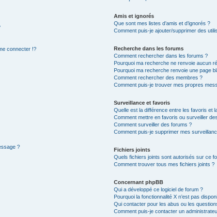
Amis et ignorés
Que sont mes listes d’amis et d’ignorés ?
?
Comment puis-je ajouter/supprimer des utilis
Recherche dans les forums
e connecter !?
Comment rechercher dans les forums ?
Pourquoi ma recherche ne renvoie aucun ré
Pourquoi ma recherche renvoie une page bl
Comment rechercher des membres ?
Comment puis-je trouver mes propres mess
Surveillance et favoris
Quelle est la différence entre les favoris et l
Comment mettre en favoris ou surveiller des
Comment surveiller des forums ?
Comment puis-je supprimer mes surveillanc
message ?
Fichiers joints
Quels fichiers joints sont autorisés sur ce f
Comment trouver tous mes fichiers joints ?
Concernant phpBB
Qui a développé ce logiciel de forum ?
Pourquoi la fonctionnalité X n’est pas dispon
Qui contacter pour les abus ou les questio
Comment puis-je contacter un administrateu