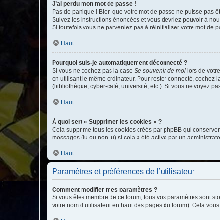
J’ai perdu mon mot de passe !
Pas de panique ! Bien que votre mot de passe ne puisse pas être
Suivez les instructions énoncées et vous devriez pouvoir à no
Si toutefois vous ne parveniez pas à réinitialiser votre mot de 
Haut
Pourquoi suis-je automatiquement déconnecté ?
Si vous ne cochez pas la case
Se souvenir de moi
lors de votr
en utilisant le même ordinateur. Pour rester connecté, cochez 
(bibliothèque, cyber-café, université, etc.). Si vous ne voyez pa
Haut
À quoi sert « Supprimer les cookies » ?
Cela supprime tous les cookies créés par phpBB qui conservent v
messages (lu ou non lu) si cela a été activé par un administra
Haut
Paramètres et préférences de l’utilisateur
Comment modifier mes paramètres ?
Si vous êtes membre de ce forum, tous vos paramètres sont st
votre nom d’utilisateur en haut des pages du forum). Cela vous