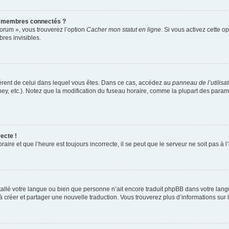
s membres connectés ?
forum », vous trouverez l’option
Cacher mon statut en ligne
. Si vous activez cette o
es invisibles.
ifférent de celui dans lequel vous êtes. Dans ce cas, accédez au
panneau de l’utilisa
ney, etc.). Notez que la modification du fuseau horaire, comme la plupart des para
ecte !
aire et que l’heure est toujours incorrecte, il se peut que le serveur ne soit pas à
installé votre langue ou bien que personne n’ait encore traduit phpBB dans votre l
s à créer et partager une nouvelle traduction. Vous trouverez plus d’informations sur l