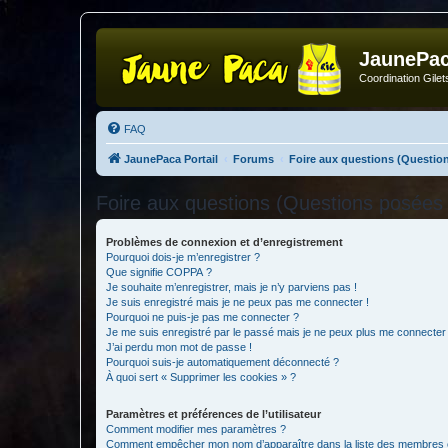
JaunePa
Coordination Gile
FAQ
JaunePaca Portail
Forums
Foire aux questions (Questi
Foire aux questions (Questions posée
Problèmes de connexion et d’enregistrement
Pourquoi dois-je m’enregistrer ?
Que signifie COPPA ?
Je souhaite m’enregistrer, mais je n’y parviens pas !
Je suis enregistré mais je ne peux pas me connecter !
Pourquoi ne puis-je pas me connecter ?
Je me suis enregistré par le passé mais je ne peux plus me connecter
J’ai perdu mon mot de passe !
Pourquoi suis-je automatiquement déconnecté ?
À quoi sert « Supprimer les cookies » ?
Paramètres et préférences de l’utilisateur
Comment modifier mes paramètres ?
Comment empêcher mon nom d’apparaître dans la liste des membres