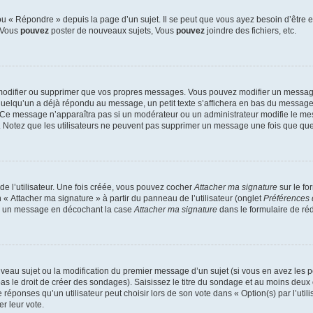
 « Répondre » depuis la page d’un sujet. Il se peut que vous ayez besoin d’être e
: Vous
pouvez
poster de nouveaux sujets, Vous
pouvez
joindre des fichiers, etc.
modifier ou supprimer que vos propres messages. Vous pouvez modifier un message
lqu’un a déjà répondu au message, un petit texte s’affichera en bas du message ind
n. Ce message n’apparaîtra pas si un modérateur ou un administrateur modifie le mes
ive. Notez que les utilisateurs ne peuvent pas supprimer un message une fois que qu
e l’utilisateur. Une fois créée, vous pouvez cocher
Attacher ma signature
sur le fo
 « Attacher ma signature » à partir du panneau de l’utilisateur (onglet
Préférences 
 à un message en décochant la case
Attacher ma signature
dans le formulaire de ré
ouveau sujet ou la modification du premier message d’un sujet (si vous en avez les p
 le droit de créer des sondages). Saisissez le titre du sondage et au moins deux o
onses qu’un utilisateur peut choisir lors de son vote dans « Option(s) par l’utilis
er leur vote.