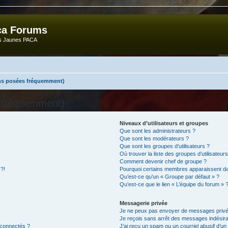
ca Forums
ts Jaunes PACA
ons posées fréquemment)
s fréquemment)
Niveaux d’utilisateurs et groupes
Que sont les administrateurs ?
Que sont les modérateurs ?
Que sont les groupes d’utilisateurs ?
Où trouver la liste des groupes d’utilisateur
Comment devenir chef de groupe ?
 ?!
Pourquoi certains membres apparaissent dan
Qu’est-ce qu’un « Groupe par défaut » ?
Qu’est-ce que le lien « L’équipe du forum » 
Messagerie privée
Je ne peux pas envoyer de messages privé
Je reçois sans arrêt des messages indésira
 connectés ?
J’ai reçu un spam ou un courriel abusif d’u