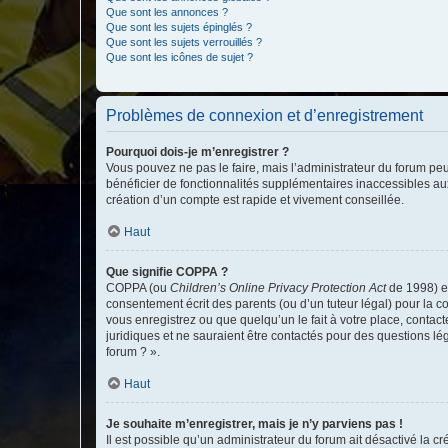
Que sont les annonces ?
Que sont les sujets épinglés ?
Que sont les sujets verrouillés ?
Que sont les icônes de sujet ?
Problèmes de connexion et d’enregistrement
Pourquoi dois-je m’enregistrer ?
Vous pouvez ne pas le faire, mais l’administrateur du forum peu
bénéficier de fonctionnalités supplémentaires inaccessibles au
création d’un compte est rapide et vivement conseillée.
Haut
Que signifie COPPA ?
COPPA (ou
Children’s Online Privacy Protection Act
de 1998) es
consentement écrit des parents (ou d’un tuteur légal) pour la c
vous enregistrez ou que quelqu’un le fait à votre place, contac
juridiques et ne sauraient être contactés pour des questions lé
forum ? ».
Haut
Je souhaite m’enregistrer, mais je n’y parviens pas !
Il est possible qu’un administrateur du forum ait désactivé la c