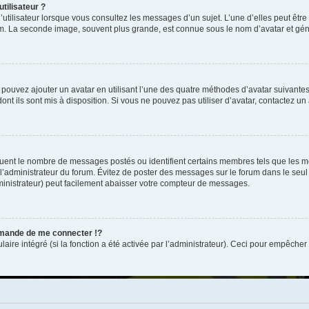
tilisateur ?
utilisateur lorsque vous consultez les messages d’un sujet. L’une d’elles peut êtr
rum. La seconde image, souvent plus grande, est connue sous le nom d’avatar et 
s pouvez ajouter un avatar en utilisant l’une des quatre méthodes d’avatar suivantes 
ont ils sont mis à disposition. Si vous ne pouvez pas utiliser d’avatar, contactez un
iquent le nombre de messages postés ou identifient certains membres tels que les 
ar l’administrateur du forum. Évitez de poster des messages sur le forum dans le seu
ministrateur) peut facilement abaisser votre compteur de messages.
mande de me connecter !?
re intégré (si la fonction a été activée par l’administrateur). Ceci pour empêcher l’u