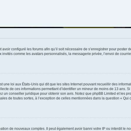
t avoir configuré les forums afin qu’il soit nécessaire de s’enregistrer pour poster
x invités comme les avatars personnalisés, la messagerie privée, l’envoi de courri
t une loi aux États-Unis qui dit que les sites Internet pouvant recueillir des infor
ollecte de ces informations permettant d’identifier un mineur de moins de 13 ans. S
tez un conseiller juridique pour obtenir son avis. Notez que phpBB Limited et les pr
gales de toutes sortes, à l’exception de celles mentionnées dans la question « Qui
réation de nouveaux comptes. Il peut également avoir banni votre IP ou interdit le no