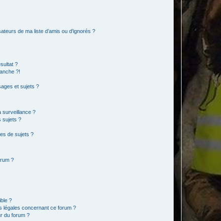
ateurs de ma liste d’amis ou d’ignorés ?
sultat ?
anche ?!
ages et sujets ?
a surveillance ?
 sujets ?
es de sujets ?
orum ?
ible ?
ns légales concernant ce forum ?
r du forum ?