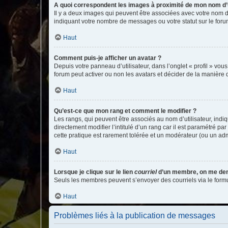
A quoi correspondent les images à proximité de mon nom d’u
Il y a deux images qui peuvent être associées avec votre nom d’
indiquant votre nombre de messages ou votre statut sur le fo
Haut
Comment puis-je afficher un avatar ?
Depuis votre panneau d’utilisateur, dans l’onglet « profil » vou
forum peut activer ou non les avatars et décider de la manière d
Haut
Qu’est-ce que mon rang et comment le modifier ?
Les rangs, qui peuvent être associés au nom d’utilisateur, ind
directement modifier l’intitulé d’un rang car il est paramétré p
cette pratique est rarement tolérée et un modérateur (ou un ad
Haut
Lorsque je clique sur le lien
courriel
d’un membre, on me de
Seuls les membres peuvent s’envoyer des courriels via le formulai
Haut
Problèmes liés à la publication de messages