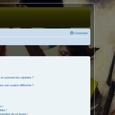
Connexion
s et comment les rejoindre ?
s une couleur différente ?
?
s !
bles !
n membre de ce forum !