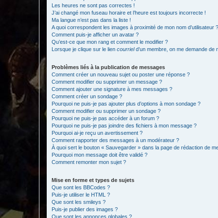
Les heures ne sont pas correctes !
J’ai changé mon fuseau horaire et l’heure est toujours incorrecte !
Ma langue n’est pas dans la liste !
A quoi correspondent les images à proximité de mon nom d’utilisateur 
Comment puis-je afficher un avatar ?
Qu’est-ce que mon rang et comment le modifier ?
Lorsque je clique sur le lien
courriel
d’un membre, on me demande de m
Problèmes liés à la publication de messages
Comment créer un nouveau sujet ou poster une réponse ?
Comment modifier ou supprimer un message ?
Comment ajouter une signature à mes messages ?
Comment créer un sondage ?
Pourquoi ne puis-je pas ajouter plus d’options à mon sondage ?
Comment modifier ou supprimer un sondage ?
Pourquoi ne puis-je pas accéder à un forum ?
Pourquoi ne puis-je pas joindre des fichiers à mon message ?
Pourquoi ai-je reçu un avertissement ?
Comment rapporter des messages à un modérateur ?
À quoi sert le bouton « Sauvegarder » dans la page de rédaction de 
Pourquoi mon message doit être validé ?
Comment remonter mon sujet ?
Mise en forme et types de sujets
Que sont les BBCodes ?
Puis-je utiliser le HTML ?
Que sont les smileys ?
Puis-je publier des images ?
Que sont les annonces globales ?