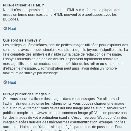
Puis-je utiliser le HTML ?
Non, il n’est pas possible de publier du HTML sur ce forum. La plupart des
mises en forme permises par le HTML peuvent être appliquées avec les
BBCodes.
Haut
Que sont les smileys ?
Les smileys, ou émoticônes, sont de petites images utilisées pour exprimer des
sentiments avec un code simple, exemple : :) signifie joyeux, :( signifie triste. La
liste complète des smileys est visible sur la page de rédaction de message.
Essayez toutefois de ne pas en abuser. Ils peuvent rapidement rendre un
message illisible et un modérateur peut décider de les retirer ou simplement
d’effacer le message. L’administrateur peut aussi avoir défini un nombre
maximum de smileys par message.
Haut
Puis-je publier des images ?
Oui, vous pouvez afficher des images dans vos messages. Par ailleurs, si
l’administrateur a autorisé les fichiers joints, vous pouvez charger une image
sur le forum. Autrement, vous devez lier une image placée sur un serveur Web
public, exemple : http://www.exemple.com/mon-image.gif. Vous ne pouvez pas
lier des images de votre ordinateur (sauf si c’est un serveur Web public) ni des
images placées derrière des mécanismes d’authentification, exemple : boîtes
aux lettres Hotmail ou Yahoo!, sites protégés par un mot de passe, etc. Pour