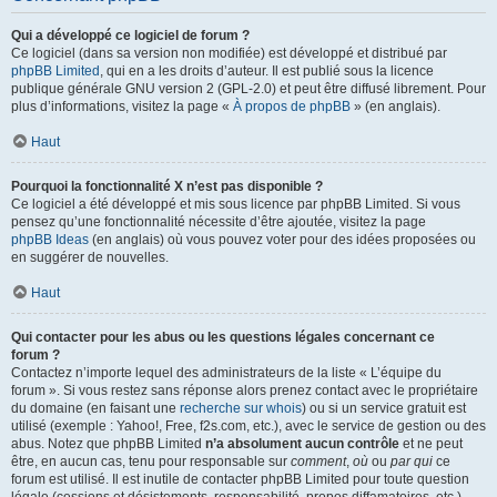
Qui a développé ce logiciel de forum ?
Ce logiciel (dans sa version non modifiée) est développé et distribué par
phpBB Limited
, qui en a les droits d’auteur. Il est publié sous la licence
publique générale GNU version 2 (GPL-2.0) et peut être diffusé librement. Pour
plus d’informations, visitez la page «
À propos de phpBB
» (en anglais).
Haut
Pourquoi la fonctionnalité X n’est pas disponible ?
Ce logiciel a été développé et mis sous licence par phpBB Limited. Si vous
pensez qu’une fonctionnalité nécessite d’être ajoutée, visitez la page
phpBB Ideas
(en anglais) où vous pouvez voter pour des idées proposées ou
en suggérer de nouvelles.
Haut
Qui contacter pour les abus ou les questions légales concernant ce
forum ?
Contactez n’importe lequel des administrateurs de la liste « L’équipe du
forum ». Si vous restez sans réponse alors prenez contact avec le propriétaire
du domaine (en faisant une
recherche sur whois
) ou si un service gratuit est
utilisé (exemple : Yahoo!, Free, f2s.com, etc.), avec le service de gestion ou des
abus. Notez que phpBB Limited
n’a absolument aucun contrôle
et ne peut
être, en aucun cas, tenu pour responsable sur
comment
,
où
ou
par qui
ce
forum est utilisé. Il est inutile de contacter phpBB Limited pour toute question